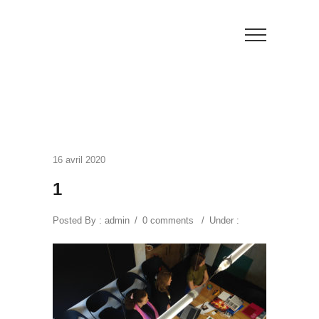
16 avril 2020
1
Posted By : admin
/
0 comments
/
Under :